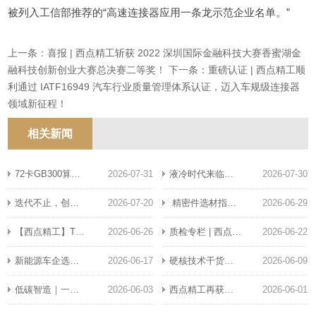
被列入工信部推荐的“高速连接器应用一条龙示范企业名单。”
上一条：喜报 | 西点精工斩获 2022 深圳国际金融科技大赛香蜜湖金
融科技创新创业大赛总决赛二等奖！
下一条：重磅认证 | 西点精工顺
利通过 IATF16949 汽车行业质量管理体系认证，迈入车规级连接器
领域新征程！
相关新闻
72卡GB300算力集群上线，西点精工224G方案可支撑多卡NVLink全域互联
2026-07-31
液冷时代来临，高速连接器面临哪些新挑战与新机遇
2026-07-30
迭代不止，创新落地｜西点精工专利矩阵再扩容：累计60项授权自主知识产权
2026-07-20
​ 精密件选材指南：铝合金、碳钢、不锈钢加工特性与适用场景对比
2026-06-29
【西点精工】TSN 时间敏感网络：为什么是智驾通信必备？
2026-06-26
质检专栏 | 西点精工精密连接器出厂检测标准：三道防线与实验室闭环
2026-06-22
新能源车企选型干货｜高压连接器 VS 高速信号连接器怎么分？
2026-06-17
硬核技术干货｜车载 CAN 总线升级千兆以太网，连接器选型避坑 3 大要点（车载总线系列续篇）
2026-06-09
低碳智造｜一颗连接器如何从铜矿到产线"瘦身"？
2026-06-03
西点精工再获发明专利，高速连接技术持续领跑
2026-06-01